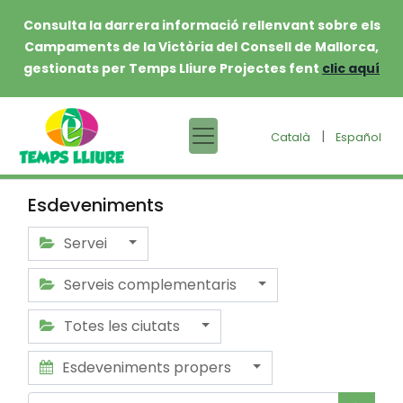
Consulta la darrera informació rellenvant sobre els
Campaments de la Victòria del Consell de Mallorca,
gestionats per Temps Lliure Projectes fent
clic aquí
|
Català
Español
Esdeveniments
Servei
Serveis complementaris
Totes les ciutats
Esdeveniments propers