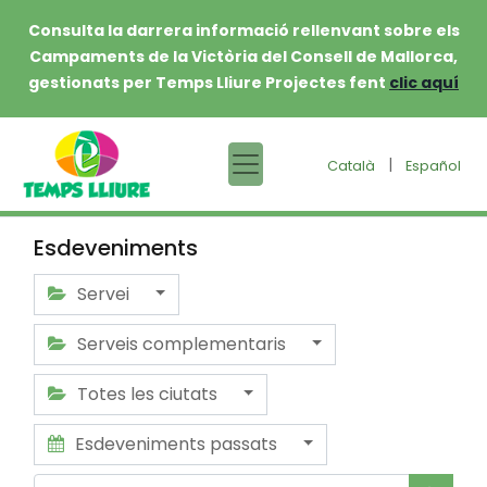
Consulta la darrera informació rellenvant sobre els
Campaments de la Victòria del Consell de Mallorca,
gestionats per Temps Lliure Projectes fent
clic aquí
|
Català
Español
Esdeveniments
Servei
Serveis complementaris
Totes les ciutats
Esdeveniments passats