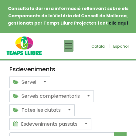
Consulta la darrera informació rellenvant sobre els
Campaments de la Victòria del Consell de Mallorca,
gestionats per Temps Lliure Projectes fent
clic aquí
|
Català
Español
Esdeveniments
Servei
Serveis complementaris
Totes les ciutats
Esdeveniments passats