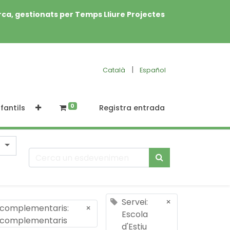
rca, gestionats per Temps Lliure Projectes
|
Català
Español
0
fantils
Registra entrada
Servei:
×
 complementaris:
×
Escola
s complementaris
d'Estiu