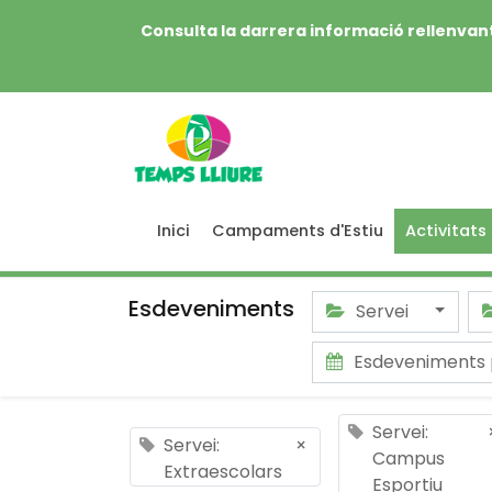
Consulta la darrera informació rellenvant
Inici
Campaments d'Estiu
Activitats
Esdeveniments
Servei
Esdeveniments
Servei:
Servei:
×
Campus
Extraescolars
Esportiu