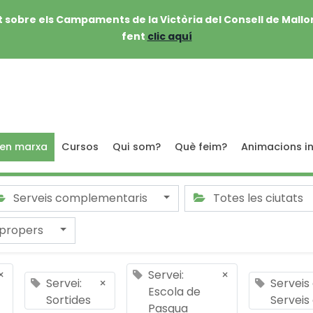
 sobre els Campaments de la Victòria del Consell de Mallo
fent
clic aquí
 en marxa
Cursos
Qui som?
Què feim?
Animacions in
Serveis complementaris
Totes les ciutats
 propers
×
Servei:
×
Servei:
×
Serveis
Escola de
Sortides
Servei
Pasqua