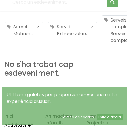
Serveis
Servei:
×
Servei:
×
comple
Matinera
Extraescolars
Serveis
comple
No s'ha trobat cap
esdeveniment.
Utilitzem galetes per proporcionar-vos una millor
experiència d'usuari.
Inici
Animacions
Temps Lliure
Política de cookies
Estic d'acord
infantils
Projectes
Activitats en