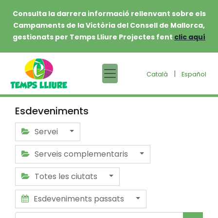
Consulta la darrera informació rellenvant sobre els
Campaments de la Victòria del Consell de Mallorca,
gestionats per Temps Lliure Projectes fent
clic aquí
|
Català
Español
Esdeveniments
Servei
Serveis complementaris
Totes les ciutats
Esdeveniments passats