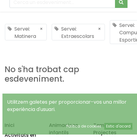
Servei:
Servei:
×
Servei:
×
Campu
Matinera
Extraescolars
Esporti
No s'ha trobat cap
esdeveniment.
Utilitzem galetes per proporcionar-vos una millor
experiència d'usuari.
Inici
Animacions
Temps Lliure
Política de cookies
Estic d'acord
infantils
Projectes
Activitats en