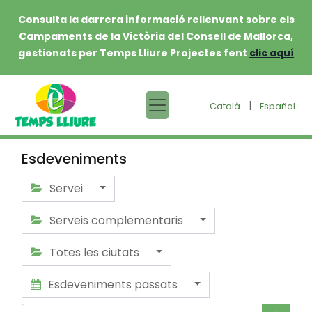
Consulta la darrera informació rellenvant sobre els
Campaments de la Victòria del Consell de Mallorca,
gestionats per Temps Lliure Projectes fent
clic aquí
|
Català
Español
Esdeveniments
Servei
Serveis complementaris
Totes les ciutats
Esdeveniments passats