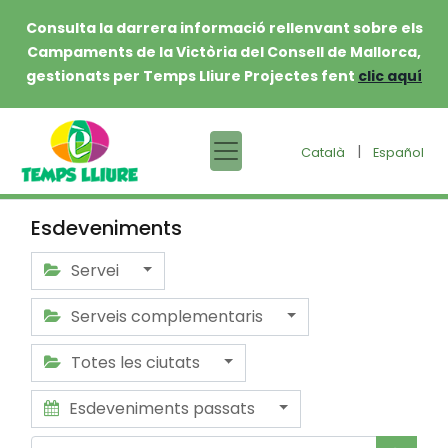
Consulta la darrera informació rellenvant sobre els
Campaments de la Victòria del Consell de Mallorca,
gestionats per Temps Lliure Projectes fent
clic aquí
|
Català
Español
Esdeveniments
Servei
Serveis complementaris
Totes les ciutats
Esdeveniments passats