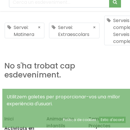
Serveis
Servei:
×
Servei:
×
comple
Matinera
Extraescolars
Serveis
comple
No s'ha trobat cap
esdeveniment.
Utilitzem galetes per proporcionar-vos una millor
experiència d'usuari.
Inici
Animacions
Temps Lliure
Política de cookies
Estic d'acord
infantils
Projectes
Activitats en