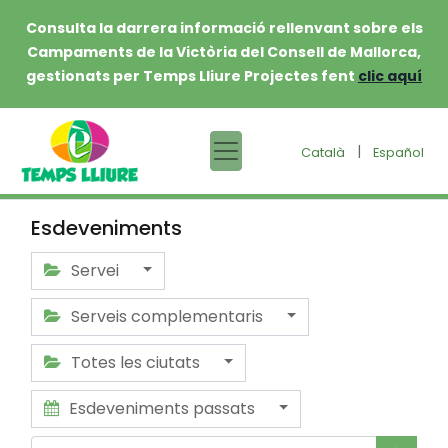
Consulta la darrera informació rellenvant sobre els
Campaments de la Victòria del Consell de Mallorca,
gestionats per Temps Lliure Projectes fent
clic aquí
|
Català
Español
Esdeveniments
Servei
Serveis complementaris
Totes les ciutats
Esdeveniments passats