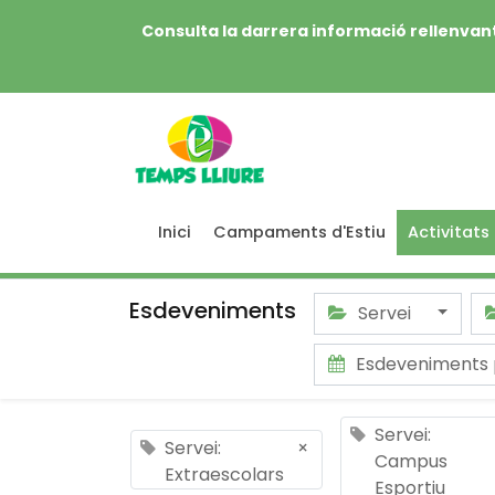
Consulta la darrera informació rellenvant
Inici
Campaments d'Estiu
Activitats
Esdeveniments
Servei
Esdeveniments
Servei:
Servei:
×
Campus
Extraescolars
Esportiu