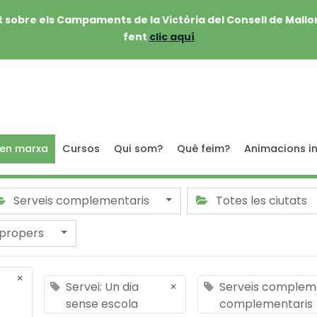
 sobre els Campaments de la Victòria del Consell de Mallo
fent
clic aquí
 en marxa
Cursos
Qui som?
Què feim?
Animacions in
Serveis complementaris
Totes les ciutats
 propers
×
Servei: Un dia
×
Serveis compleme
sense escola
complementaris