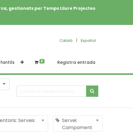
rca, gestionats per Temps Lliure Projectes
|
Català
Español
0
fantils
Registra entrada
ntaris: Serveis
×
Servei:
×
Campament