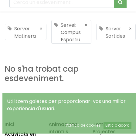
Servei:
×
Servei:
×
Servei:
×
Campus
Matinera
Sortides
Esportiu
No s'ha trobat cap
esdeveniment.
Utilitzem galetes per proporcionar-vos una millor
experiència d'usuari.
Inici
Animacions
Temps Lliure
Política de cookies
Estic d'acord
infantils
Projectes
Activitats en