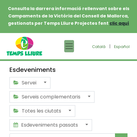
Consulta la darrera informació rellenvant sobre els
Campaments de la Victòria del Consell de Mallorca,
gestionats per Temps Lliure Projectes fent
clic aquí
|
Català
Español
Esdeveniments
Servei
Serveis complementaris
Totes les ciutats
Esdeveniments passats