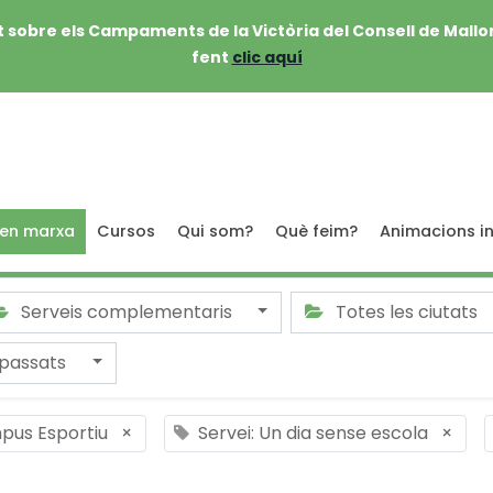
 sobre els Campaments de la Victòria del Consell de Mallo
fent
clic aquí
 en marxa
Cursos
Qui som?
Què feim?
Animacions in
Serveis complementaris
Totes les ciutats
passats
pus Esportiu
×
Servei: Un dia sense escola
×