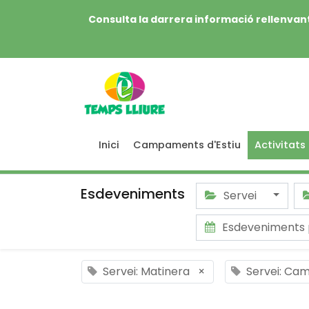
Consulta la darrera informació rellenvant
Inici
Campaments d'Estiu
Activitats
Esdeveniments
Servei
Esdeveniments 
Servei: Matinera
×
Servei: Cam