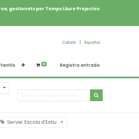
rca, gestionats per Temps Lliure Projectes
|
Català
Español
0
fantils
Registra entrada
Servei: Escola d'Estiu
×