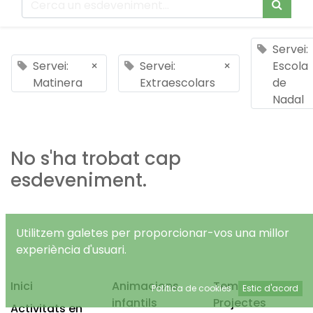
Servei:
Servei:
×
Servei:
×
Escola
Matinera
Extraescolars
de
Nadal
No s'ha trobat cap
esdeveniment.
Utilitzem galetes per proporcionar-vos una millor
experiència d'usuari.
Inici
Animacions
Temps Lliure
Política de cookies
Estic d'acord
infantils
Projectes
Activitats en