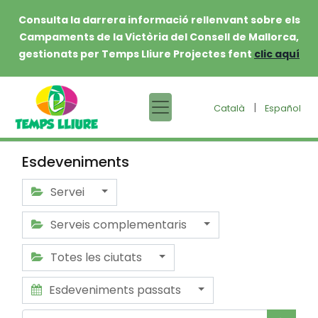
Consulta la darrera informació rellenvant sobre els
Campaments de la Victòria del Consell de Mallorca,
gestionats per Temps Lliure Projectes fent
clic aquí
|
Català
Español
Esdeveniments
Servei
Serveis complementaris
Totes les ciutats
Esdeveniments passats