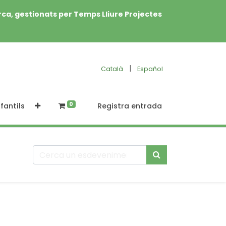
rca, gestionats per Temps Lliure Projectes
|
Català
Español
0
fantils
Registra entrada