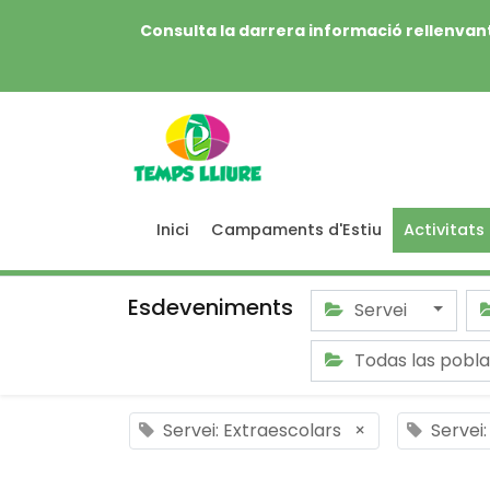
Consulta la darrera informació rellenvant
Inici
Campaments d'Estiu
Activitats
Esdeveniments
Servei
Todas las pobl
Servei: Extraescolars
×
Servei