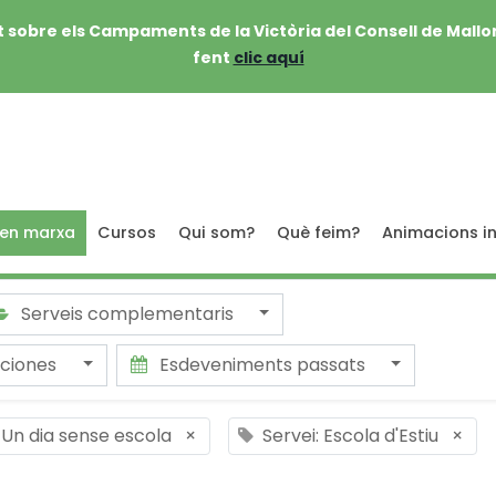
 sobre els Campaments de la Victòria del Consell de Mallo
fent
clic aquí
 en marxa
Cursos
Qui som?
Què feim?
Animacions in
Serveis complementaris
aciones
Esdeveniments passats
: Un dia sense escola
×
Servei: Escola d'Estiu
×