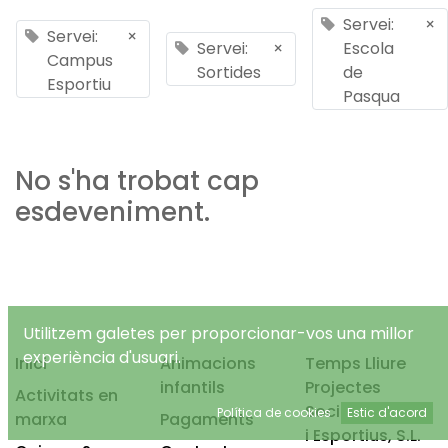
Servei:
×
Servei:
×
Servei:
×
Escola
Campus
Sortides
de
Esportiu
Pasqua
No s'ha trobat cap
esdeveniment.
Utilitzem galetes per proporcionar-vos una millor
experiència d'usuari.
Inici
Animacions
Temps Lliure
infantils
Projectes
Activitats en
Socioeducatius
Política de cookies
Estic d'acord
marxa
Pagaments
i Esportius, S.L.