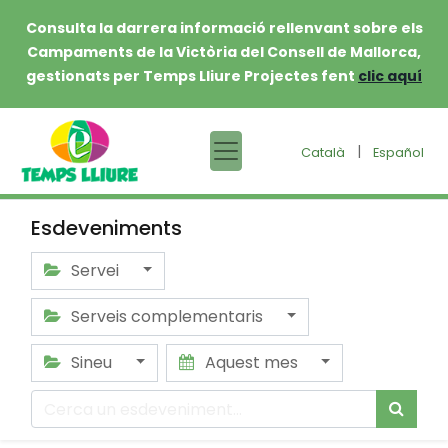
Consulta la darrera informació rellenvant sobre els
Campaments de la Victòria del Consell de Mallorca,
gestionats per Temps Lliure Projectes fent
clic aquí
|
Català
Español
Esdeveniments
Servei
Serveis complementaris
Sineu
Aquest mes