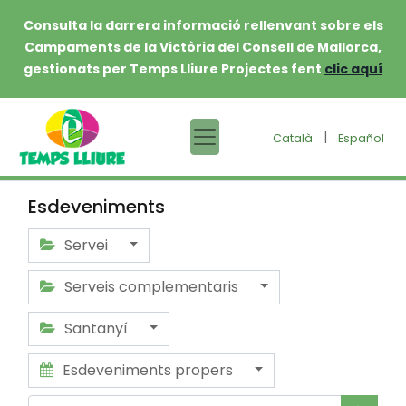
Consulta la darrera informació rellenvant sobre els
Campaments de la Victòria del Consell de Mallorca,
gestionats per Temps Lliure Projectes fent
clic aquí
|
Català
Español
Esdeveniments
Servei
Serveis complementaris
Santanyí
Esdeveniments propers