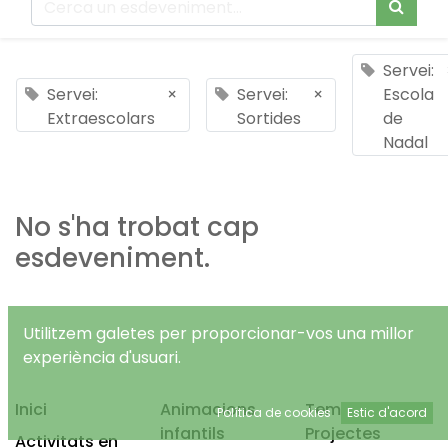
Servei:
Servei:
×
Servei:
×
Escola
Extraescolars
Sortides
de
Nadal
No s'ha trobat cap
esdeveniment.
Utilitzem galetes per proporcionar-vos una millor
experiència d'usuari.
Inici
Animacions
Temps Lliure
Política de cookies
Estic d'acord
infantils
Projectes
Activitats en