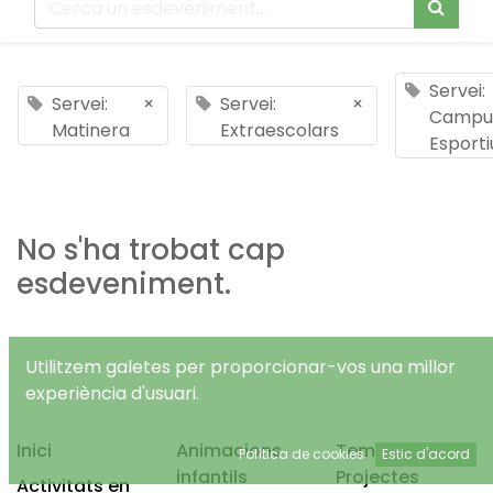
Servei:
Servei:
×
Servei:
×
Campu
Matinera
Extraescolars
Esporti
No s'ha trobat cap
esdeveniment.
Utilitzem galetes per proporcionar-vos una millor
experiència d'usuari.
Inici
Animacions
Temps Lliure
Política de cookies
Estic d'acord
infantils
Projectes
Activitats en