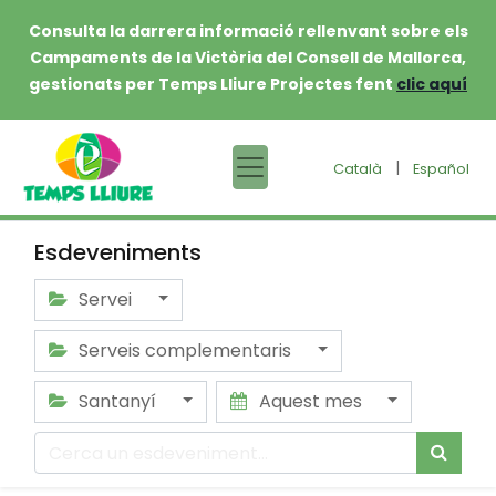
Consulta la darrera informació rellenvant sobre els
Campaments de la Victòria del Consell de Mallorca,
gestionats per Temps Lliure Projectes fent
clic aquí
|
Català
Español
Esdeveniments
Servei
Serveis complementaris
Santanyí
Aquest mes