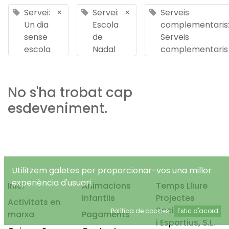
Servei:
×
Servei:
×
Serveis
Un dia
Escola
complementaris
sense
de
Serveis
escola
Nadal
complementaris
No s'ha trobat cap
esdeveniment.
Utilitzem galetes per proporcionar-vos una millor
experiència d'usuari.
Inici
Animacions
Temps Lliure
infantils
Projectes
Activitats en
Socioeducatius
Política de cookies
Estic d'acord
marxa
Pagaments
i Esportius, S.L.