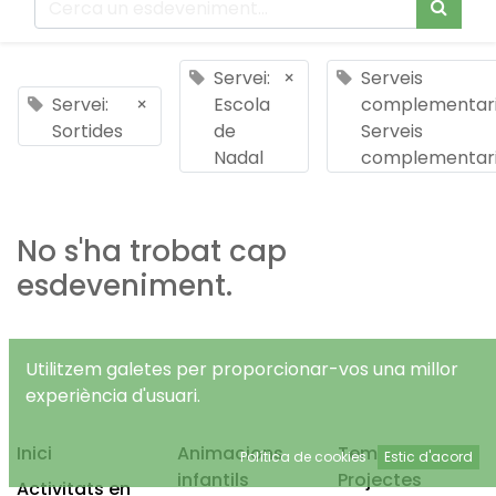
Servei:
×
Serveis
Servei:
×
Escola
complementari
Sortides
de
Serveis
Nadal
complementar
No s'ha trobat cap
esdeveniment.
Utilitzem galetes per proporcionar-vos una millor
experiència d'usuari.
Inici
Animacions
Temps Lliure
Política de cookies
Estic d'acord
infantils
Projectes
Activitats en