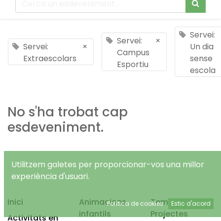
Servei:
Servei:
×
Servei:
×
Un dia
Campus
Extraescolars
sense
Esportiu
escola
No s'ha trobat cap
esdeveniment.
Utilitzem galetes per proporcionar-vos una millor
experiència d'usuari.
Inici
Animacions
Temps Lliure
Política de cookies
Estic d'acord
infantils
Projectes
Activitats en