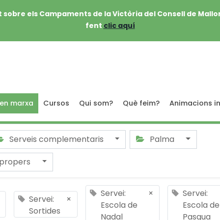
 sobre els Campaments de la Victòria del Consell de Mallo
fent
clic aquí
 en marxa
Cursos
Qui som?
Què feim?
Animacions in
Serveis complementaris
Palma
 propers
Servei:
×
Servei:
Servei:
×
Escola de
Escola de
Sortides
Nadal
Pasqua