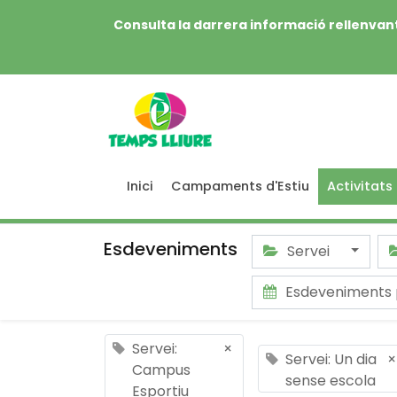
Consulta la darrera informació rellenvant
Inici
Campaments d'Estiu
Activitats
Esdeveniments
Servei
Esdeveniments
Servei:
×
Servei: Un dia
×
Campus
sense escola
Esportiu