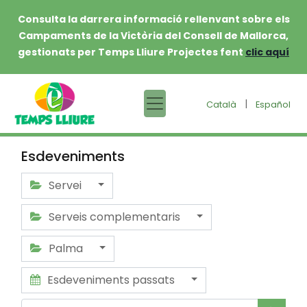
Consulta la darrera informació rellenvant sobre els
Campaments de la Victòria del Consell de Mallorca,
gestionats per Temps Lliure Projectes fent
clic aquí
|
Català
Español
Esdeveniments
Servei
Serveis complementaris
Palma
Esdeveniments passats