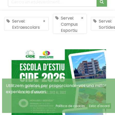
Servei:
×
Servei:
×
Servei:
Campus
Extraescolars
Sortide
Esportiu
Utilitzem galetes per proporcionar-vos una millor
experiència d'usuari.
Política de cookies
Estic d'acord