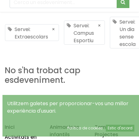
Servei:
Servei:
×
Servei:
×
Un dia
Campus
Extraescolars
sense
Esportiu
escola
No s'ha trobat cap
esdeveniment.
Utilitzem galetes per proporcionar-vos una millor
experiència d'usuari.
Inici
Animacions
Temps Lliure
Política de cookies
Estic d'acord
infantils
Projectes
Activitats en