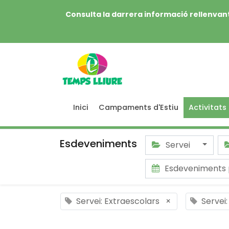
Consulta la darrera informació rellenvant
Inici
Campaments d'Estiu
Activitats
Esdeveniments
Servei
Esdeveniments 
Servei: Extraescolars
×
Servei