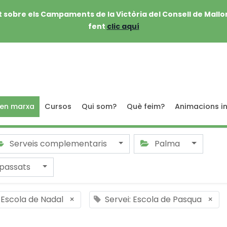
 sobre els Campaments de la Victòria del Consell de Mallo
fent
clic aquí
 en marxa
Cursos
Qui som?
Què feim?
Animacions in
Serveis complementaris
Palma
passats
: Escola de Nadal
×
Servei: Escola de Pasqua
×