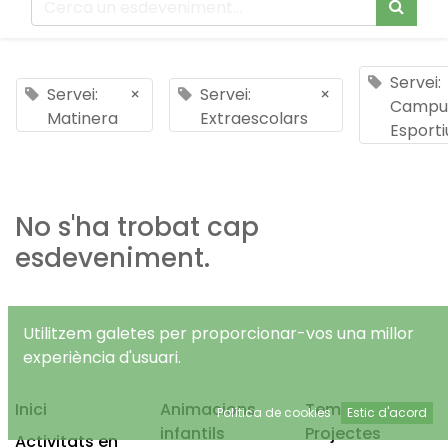
Servei:
Servei:
×
Servei:
×
Campu
Matinera
Extraescolars
Esporti
No s'ha trobat cap
esdeveniment.
Utilitzem galetes per proporcionar-vos una millor
experiència d'usuari.
Inici
Animacions
Temps Lliure
Política de cookies
Estic d'acord
infantils
Projectes
Activitats en