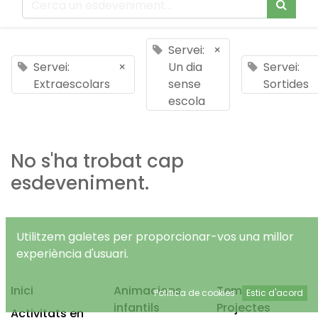
Servei:
×
Servei:
×
Un dia
Servei:
Extraescolars
sense
Sortides
escola
No s'ha trobat cap
esdeveniment.
Utilitzem galetes per proporcionar-vos una millor
experiència d'usuari.
Inici
Animacions
Temps Lliure
Política de cookies
Estic d'acord
infantils
Projectes
Activitats en