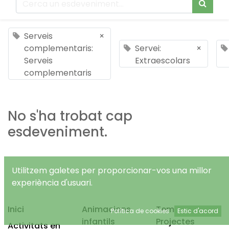
Serveis
×
complementaris:
Servei:
×
Serveis
Extraescolars
complementaris
No s'ha trobat cap
esdeveniment.
Utilitzem galetes per proporcionar-vos una millor
experiència d'usuari.
Inici
Animacions
Temps Lliure
Política de cookies
Estic d'acord
infantils
Projectes
Activitats en