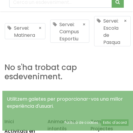
Servei:
×
Servei:
×
Servei:
×
Escola
Campus
Matinera
de
Esportiu
Pasqua
No s'ha trobat cap
esdeveniment.
Utilitzem galetes per proporcionar-vos una millor
experiència d'usuari.
Inici
Animacions
Temps Lliure
Política de cookies
Estic d'acord
infantils
Projectes
Activitats en