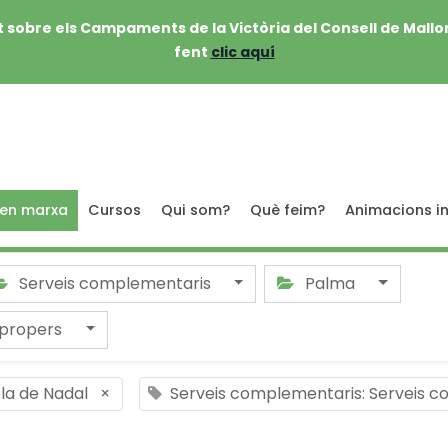
 sobre els Campaments de la Victòria del Consell de Mallo
fent
clic aquí
 en marxa
Cursos
Qui som?
Què feim?
Animacions in
Serveis complementaris
Palma
 propers
ola de Nadal
×
Serveis complementaris: Serveis 