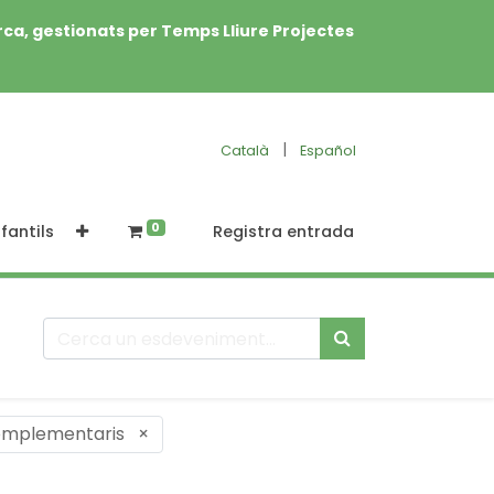
rca, gestionats per Temps Lliure Projectes
|
Català
Español
0
fantils
Registra entrada
complementaris
×