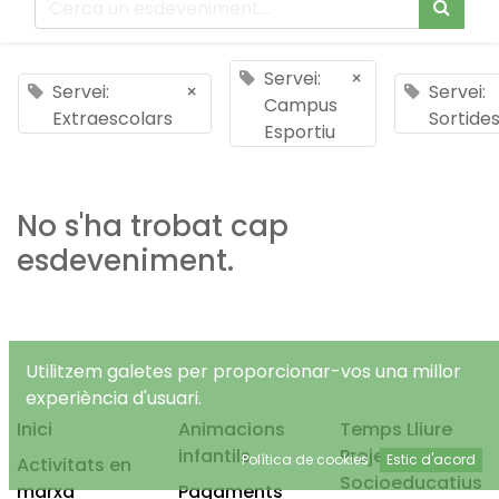
Servei:
×
Servei:
×
Servei:
Campus
Extraescolars
Sortide
Esportiu
No s'ha trobat cap
esdeveniment.
Utilitzem galetes per proporcionar-vos una millor
experiència d'usuari.
Inici
Animacions
Temps Lliure
infantils
Projectes
Política de cookies
Estic d'acord
Activitats en
Socioeducatius
marxa
Pagaments