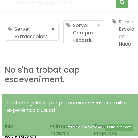
Servei:
Servei:
×
Servei:
×
Escola
Campus
Extraescolars
de
Esportiu
Nadal
No s'ha trobat cap
esdeveniment.
Utilitzem galetes per proporcionar-vos una millor
experiència d'usuari.
Inici
Animacions
Temps Lliure
Política de cookies
Estic d'acord
infantils
Projectes
Activitats en