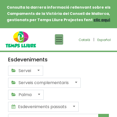
Consulta la darrera informació rellenvant sobre els
Campaments de la Victòria del Consell de Mallorca,
gestionats per Temps Lliure Projectes fent
clic aquí
|
Català
Español
Esdeveniments
Servei
Serveis complementaris
Palma
Esdeveniments passats