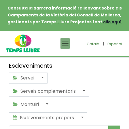
Consulta la darrera informació rellenvant sobre els
Campaments de la Victòria del Consell de Mallorca,
gestionats per Temps Lliure Projectes fent
clic aquí
|
Català
Español
Esdeveniments
Servei
Serveis complementaris
Montuïri
Esdeveniments propers