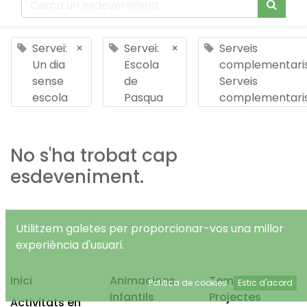
Servei:
×
Servei:
×
Serveis
Un dia
Escola
complementaris
sense
de
Serveis
escola
Pasqua
complementari
No s'ha trobat cap
esdeveniment.
Utilitzem galetes per proporcionar-vos una millor
experiència d'usuari.
Inici
Animacions
Temps Lliure
Política de cookies
Estic d'acord
infantils
Projectes
Activitats en