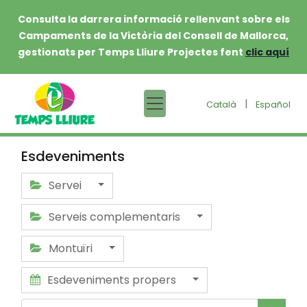
Consulta la darrera informació rellenvant sobre els
Campaments de la Victòria del Consell de Mallorca,
gestionats per Temps Lliure Projectes fent
clic aquí
|
Català
Español
Esdeveniments
Servei
Serveis complementaris
Montuïri
Esdeveniments propers