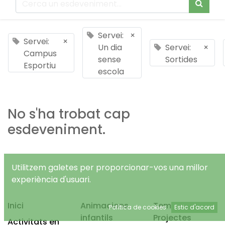
Servei:
×
Servei:
×
Un dia
Servei:
×
Campus
sense
Sortides
Esportiu
escola
No s'ha trobat cap
esdeveniment.
Utilitzem galetes per proporcionar-vos una millor
experiència d'usuari.
Inici
Animacions
Temps Lliure
Política de cookies
Estic d'acord
infantils
Projectes
Activitats en