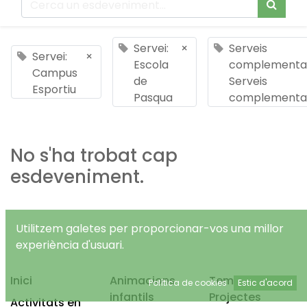
Servei:
×
Serveis
Servei:
×
Escola
complementar
Campus
de
Serveis
Esportiu
Pasqua
complementar
No s'ha trobat cap
esdeveniment.
Utilitzem galetes per proporcionar-vos una millor
experiència d'usuari.
Inici
Animacions
Temps Lliure
Política de cookies
Estic d'acord
infantils
Projectes
Activitats en