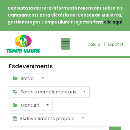
Consulta la darrera informació rellenvant sobre els
Campaments de la Victòria del Consell de Mallorca,
gestionats per Temps Lliure Projectes fent
clic aquí
|
Català
Español
Esdeveniments
Servei
Serveis complementaris
Montuïri
Esdeveniments propers