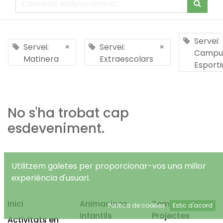
Servei:
Servei:
×
Servei:
×
Campu
Matinera
Extraescolars
Esporti
No s'ha trobat cap
esdeveniment.
Utilitzem galetes per proporcionar-vos una millor
experiència d'usuari.
Inici
Animacions
Temps Lliure
Política de cookies
Estic d'acord
infantils
Projectes
Activitats en