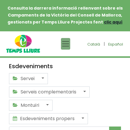
Consulta la darrera informació rellenvant sobre els
Campaments de la Victòria del Consell de Mallorca,
gestionats per Temps Lliure Projectes fent
clic aquí
|
Català
Español
Esdeveniments
Servei
Serveis complementaris
Montuïri
Esdeveniments propers