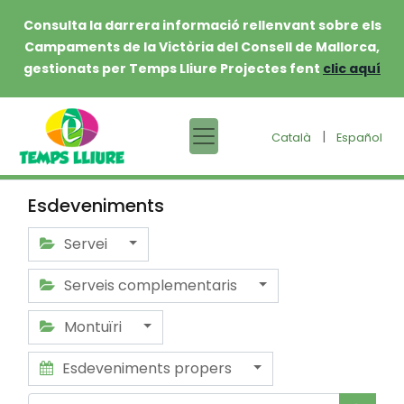
Consulta la darrera informació rellenvant sobre els
Campaments de la Victòria del Consell de Mallorca,
gestionats per Temps Lliure Projectes fent
clic aquí
|
Català
Español
Esdeveniments
Servei
Serveis complementaris
Montuïri
Esdeveniments propers