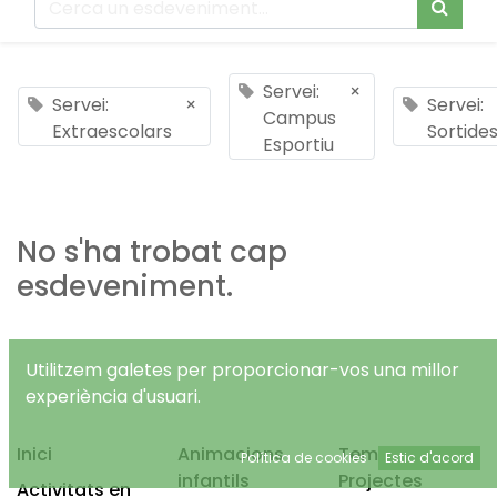
Servei:
×
Servei:
×
Servei:
Campus
Extraescolars
Sortide
Esportiu
No s'ha trobat cap
esdeveniment.
Utilitzem galetes per proporcionar-vos una millor
experiència d'usuari.
Inici
Animacions
Temps Lliure
Política de cookies
Estic d'acord
infantils
Projectes
Activitats en