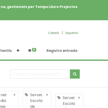
rca, gestionats per Temps Lliure Projectes
|
Català
Español
0
fantils
Registra entrada
vei:
×
Servei:
×
Servei:
×
 dia
Escola
Escola
nse
de