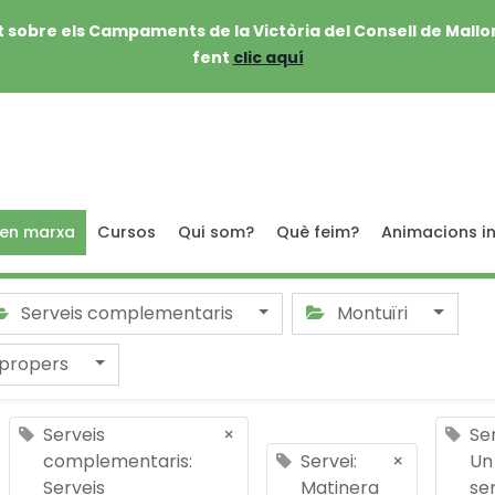
 sobre els Campaments de la Victòria del Consell de Mallo
fent
clic aquí
 en marxa
Cursos
Qui som?
Què feim?
Animacions in
Serveis complementaris
Montuïri
 propers
Serveis
×
Ser
complementaris:
Servei:
×
Un
Serveis
Matinera
se