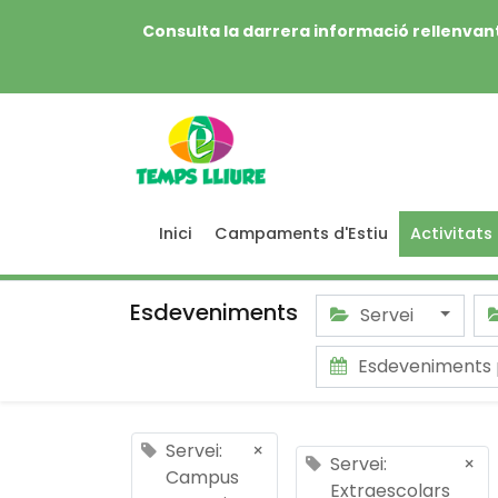
Consulta la darrera informació rellenvant
Inici
Campaments d'Estiu
Activitats
Esdeveniments
Servei
Esdeveniments
Servei:
×
Servei:
×
Campus
Extraescolars