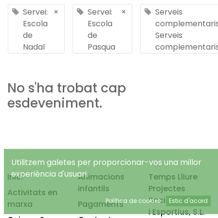
Servei:
×
Servei:
×
Serveis
Escola
Escola
complementaris
de
de
Serveis
Nadal
Pasqua
complementari
No s'ha trobat cap
esdeveniment.
Utilitzem galetes per proporcionar-vos una millor
experiència d'usuari.
Inici
Animacions
Temps Lliure
infantils
Projectes
Activitats en
Socioeducatius
Política de cookies
Estic d'acord
marxa
Pagaments
i Esportius, S.L.