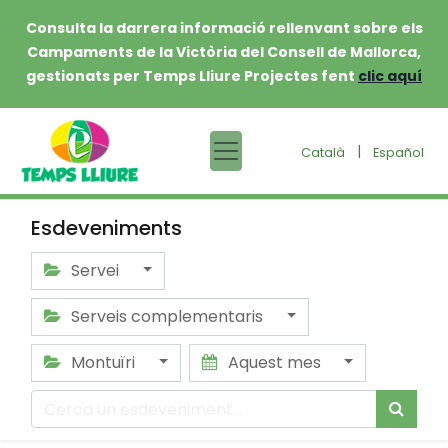
Consulta la darrera informació rellenvant sobre els
Campaments de la Victòria del Consell de Mallorca,
gestionats per Temps Lliure Projectes fent
clic aquí
|
Català
Español
Esdeveniments
Servei
Serveis complementaris
Montuïri
Aquest mes