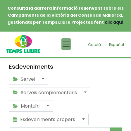
Consulta la darrera informació rellenvant sobre els
Campaments de la Victòria del Consell de Mallorca,
gestionats per Temps Lliure Projectes fent
clic aquí
|
Català
Español
Esdeveniments
Servei
Serveis complementaris
Montuïri
Esdeveniments propers