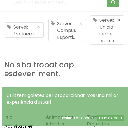
Servei:
×
Servei:
×
Servei:
×
Un dia
Campus
Matinera
sense
Esportiu
escola
No s'ha trobat cap
esdeveniment.
Utilitzem galetes per proporcionar-vos una millor
experiència d'usuari.
Inici
Animacions
Temps Lliure
Política de cookies
Estic d'acord
infantils
Projectes
Activitats en