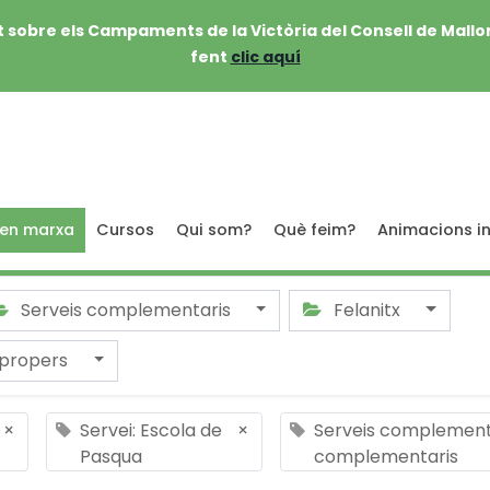
 sobre els Campaments de la Victòria del Consell de Mallo
fent
clic aquí
 en marxa
Cursos
Qui som?
Què feim?
Animacions in
Serveis complementaris
Felanitx
 propers
×
Servei: Escola de
×
Serveis complementa
Pasqua
complementaris