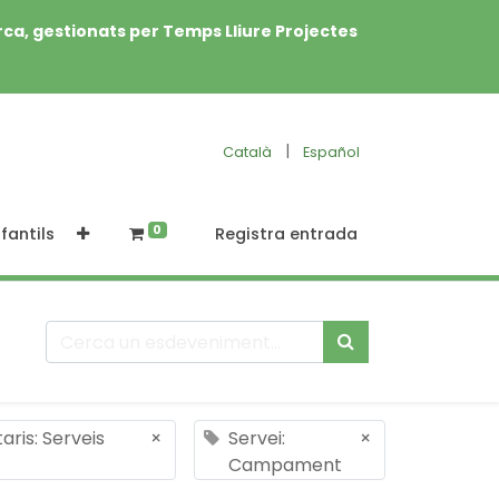
rca, gestionats per Temps Lliure Projectes
|
Català
Español
0
fantils
Registra entrada
ris: Serveis
×
Servei:
×
Campament