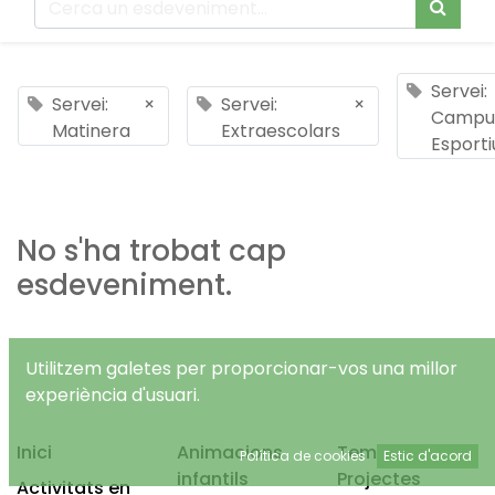
Servei:
Servei:
×
Servei:
×
Campu
Matinera
Extraescolars
Esporti
No s'ha trobat cap
esdeveniment.
Utilitzem galetes per proporcionar-vos una millor
experiència d'usuari.
Inici
Animacions
Temps Lliure
Política de cookies
Estic d'acord
infantils
Projectes
Activitats en