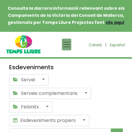
Consulta la darrera informació rellenvant sobre els
Campaments de la Victòria del Consell de Mallorca,
gestionats per Temps Lliure Projectes fent
clic aquí
|
Català
Español
Esdeveniments
Servei
Serveis complementaris
Felanitx
Esdeveniments propers