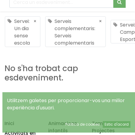
Servei:
×
Serveis
×
Servei
Un dia
complementaris:
Camp
sense
Serveis
Esport
escola
complementaris
No s'ha trobat cap
esdeveniment.
Utilitzem galetes per proporcionar-vos una millor
experiència d'usuari.
Inici
Animacions
Temps Lliure
Política de cookies
Estic d'acord
infantils
Projectes
Activitats en