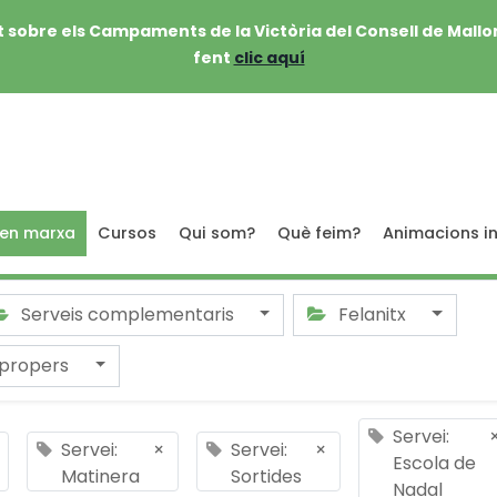
 sobre els Campaments de la Victòria del Consell de Mallo
fent
clic aquí
 en marxa
Cursos
Qui som?
Què feim?
Animacions in
Serveis complementaris
Felanitx
 propers
Servei:
Servei:
×
Servei:
×
Escola de
Matinera
Sortides
Nadal