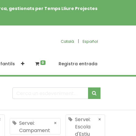
rca, gestionats per Temps Lliure Projectes
|
Català
Español
0
fantils
Registra entrada
×
Servei:
×
Servei:
×
Escola
Campament
d'Estiu