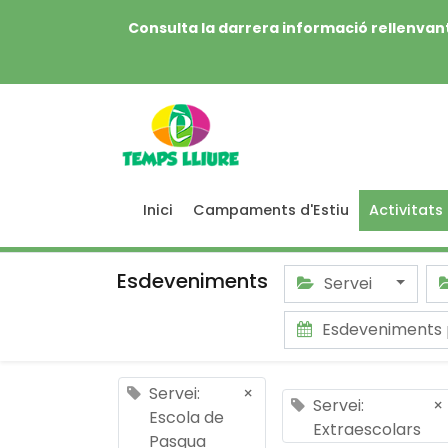
Consulta la darrera informació rellenvant
Inici
Campaments d'Estiu
Activitats
Esdeveniments
Servei
Esdeveniments
Servei:
×
Servei:
×
Escola de
Extraescolars
Pasqua