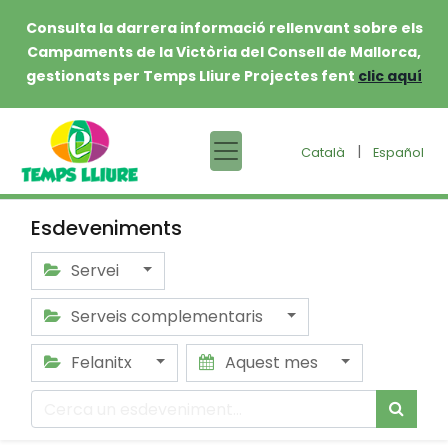
Consulta la darrera informació rellenvant sobre els
Campaments de la Victòria del Consell de Mallorca,
gestionats per Temps Lliure Projectes fent
clic aquí
|
Català
Español
Esdeveniments
Servei
Serveis complementaris
Felanitx
Aquest mes