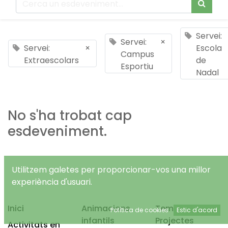
Servei:
Servei:
×
Servei:
×
Escola
Campus
Extraescolars
de
Esportiu
Nadal
No s'ha trobat cap
esdeveniment.
Utilitzem galetes per proporcionar-vos una millor
experiència d'usuari.
Inici
Animacions
Temps Lliure
Política de cookies
Estic d'acord
infantils
Projectes
Activitats en