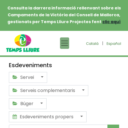
Consulta la darrera informació rellenvant sobre els
Campaments de la Victòria del Consell de Mallorca,
gestionats per Temps Lliure Projectes fent
clic aquí
|
Català
Español
Esdeveniments
Servei
Serveis complementaris
Búger
Esdeveniments propers