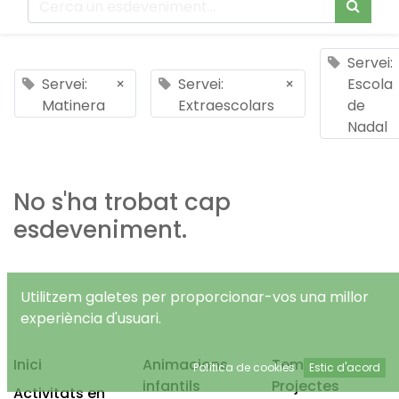
Servei:
Servei:
×
Servei:
×
Escola
Matinera
Extraescolars
de
Nadal
No s'ha trobat cap
esdeveniment.
Utilitzem galetes per proporcionar-vos una millor
experiència d'usuari.
Inici
Animacions
Temps Lliure
Política de cookies
Estic d'acord
infantils
Projectes
Activitats en