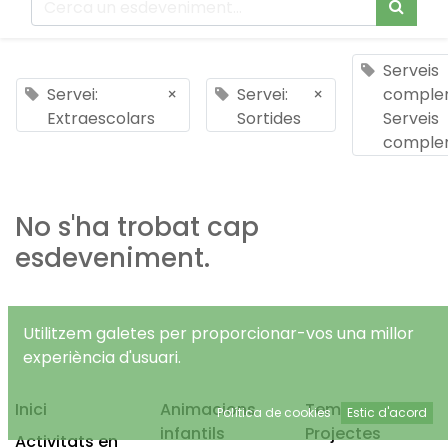
Serveis
Servei:
×
Servei:
×
complem
Extraescolars
Sortides
Serveis
comple
No s'ha trobat cap
esdeveniment.
Utilitzem galetes per proporcionar-vos una millor
experiència d'usuari.
Inici
Animacions
Temps Lliure
Política de cookies
Estic d'acord
infantils
Projectes
Activitats en