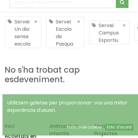
Servei:
×
Servei:
×
Servei:
×
Un dia
Escola
Campus
sense
de
Esportiu
escola
Pasqua
No s'ha trobat cap
esdeveniment.
Utilitzem galetes per proporcionar-vos una millor
experiència d'usuari.
Inici
Animacions
Temps Lliure
Política de cookies
Estic d'acord
infantils
Projectes
Activitats en