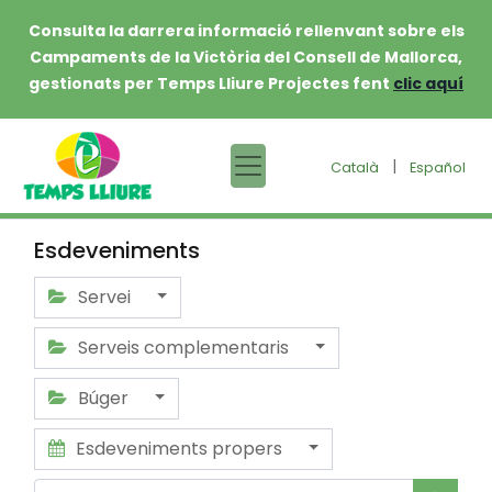
Consulta la darrera informació rellenvant sobre els
Campaments de la Victòria del Consell de Mallorca,
gestionats per Temps Lliure Projectes fent
clic aquí
|
Català
Español
Esdeveniments
Servei
Serveis complementaris
Búger
Esdeveniments propers