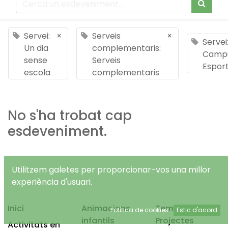
Servei:
×
Serveis
×
Servei
Un dia
complementaris:
Camp
sense
Serveis
Esport
escola
complementaris
No s'ha trobat cap
esdeveniment.
Utilitzem galetes per proporcionar-vos una millor
experiència d'usuari.
Inici
Animacions
Temps Lliure
Política de cookies
Estic d'acord
infantils
Projectes
Activitats en