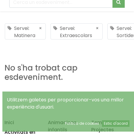
Servei:
×
Servei:
×
Servei:
Matinera
Extraescolars
Sortide
No s'ha trobat cap
esdeveniment.
Utilitzem galetes per proporcionar-vos una millor
experiència d'usuari.
Inici
Animacions
Temps Lliure
Política de cookies
Estic d'acord
infantils
Projectes
Activitats en