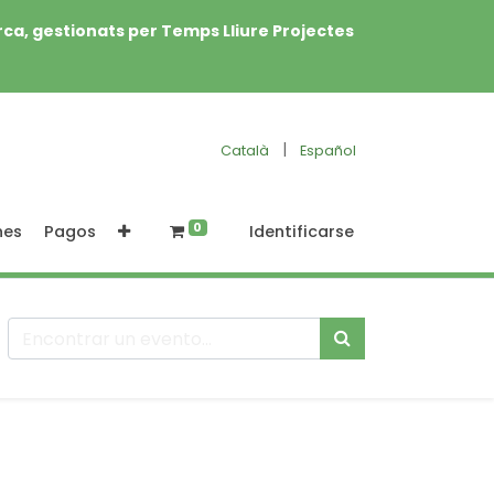
rca, gestionats per Temps Lliure Projectes
|
Català
Español
0
nes
Pagos
Identificarse