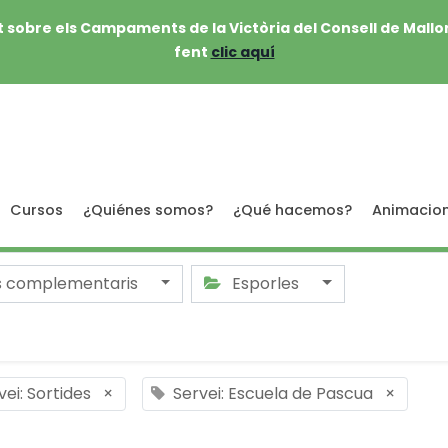
 sobre els Campaments de la Victòria del Consell de Mallo
fent
clic aquí
Cursos
¿Quiénes somos?
¿Qué hacemos?
Animacio
s complementaris
Esporles
vei: Sortides
×
Servei: Escuela de Pascua
×